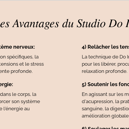
es Avantages du Studio Do 
ystème nerveux:
4) Relâcher les te
on spécifiques, la
La technique de Do I
ensions et le stress
pour les libérer, pr
ente profonde.
relaxation profonde.
ergie:
5) Soutenir les fon
 dans le corps, la
En agissant sur les m
forcer son système
d'acupression, la prat
e l'énergie au
sanguine, la digestio
amélioration globale 
6) Soulager les ma